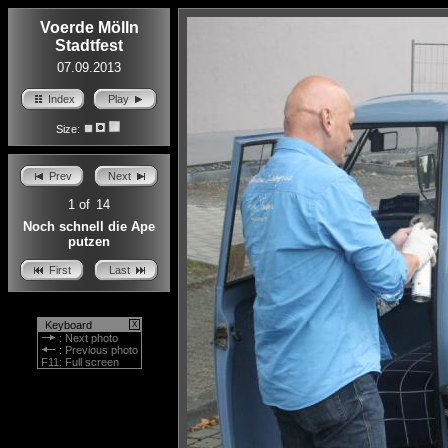
Voerde Mölln
Stadtfest
07.09.2013
Index
Play
Size:
Prev
Next
1
of
14
Noch schnell die Ape
putzen
First
Last
Keyboard
X
: Next photo
: Previous photo
F11
: Full screen